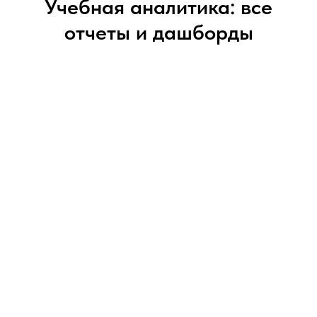
Учебная аналитика: все
отчеты и дашборды
Полный обзор успеваемости:
от общей
статистики по школе до детального анализа
по каждому ученику и предмету.
Углубленная аналитика:
выявление
проблем, отслеживание динамики и
предметных пробелов.
Экономия времени:
понятные дашборды,
автоматическое обновление данных и
возможность скачивания отчетов.