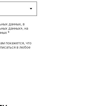
ьных данных, в
ьных данных», на
нных *
вам покажется, что
тписаться в любое
лу