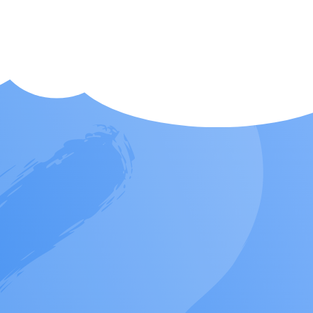
24
r.ru